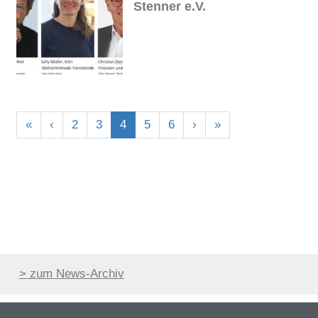
Stenner e.V.
«
‹
2
3
4
5
6
›
»
> zum News-Archiv