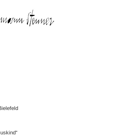
ielefeld
uskind“