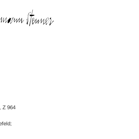
, Z 964
efeld;