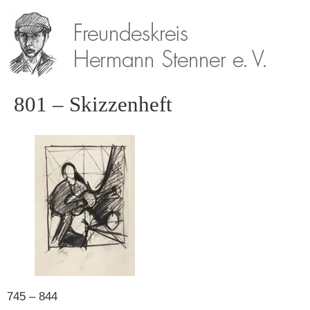
801 – Skizzenheft
745 – 844