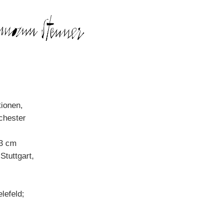
tionen,
chester
13 cm
Stuttgart,
lefeld;