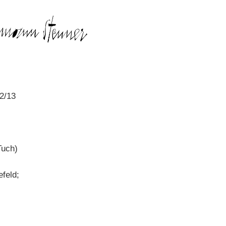
12/13
Tuch)
efeld;