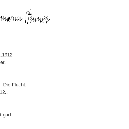
t,1912
er,
: Die Flucht,
 12.,
tgart;