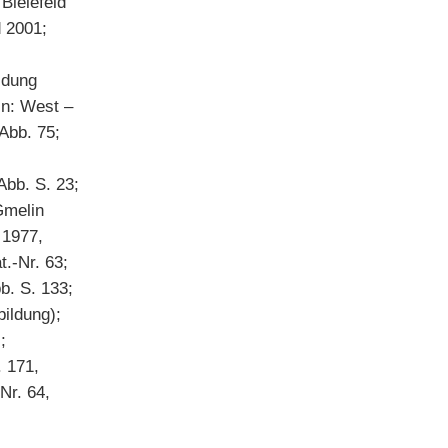
 Bielefeld
d 2001;
ildung
in: West –
 Abb. 75;
Abb. S. 23;
Gmelin
 1977,
t.-Nr. 63;
bb. S. 133;
bildung);
;
 171,
Nr. 64,