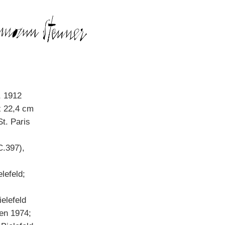
, 1912
 x 22,4 cm
St. Paris
C.397),
lefeld;
ielefeld
gen 1974;