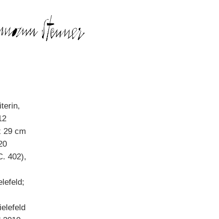
terin,
12
 x 29 cm
20
C. 402),
lefeld;
ielefeld