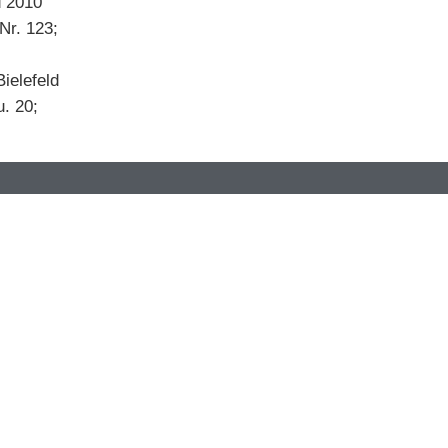
d 2010
-Nr. 123;
ielefeld
u. 20;